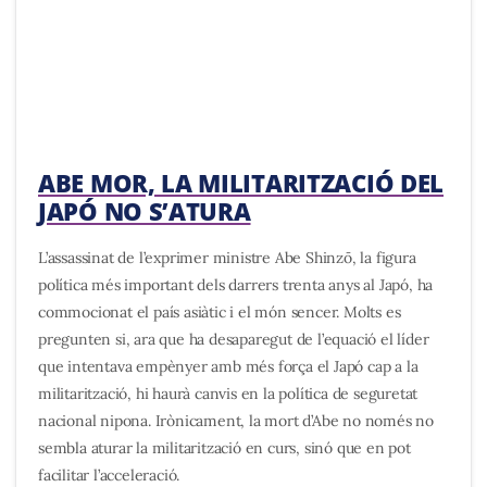
ABE MOR, LA MILITARITZACIÓ DEL
JAPÓ NO S’ATURA
L’assassinat de l’exprimer ministre Abe Shinzō, la figura
política més important dels darrers trenta anys al Japó, ha
commocionat el país asiàtic i el món sencer. Molts es
pregunten si, ara que ha desaparegut de l’equació el líder
que intentava empènyer amb més força el Japó cap a la
militarització, hi haurà canvis en la política de seguretat
nacional nipona. Irònicament, la mort d’Abe no només no
sembla aturar la militarització en curs, sinó que en pot
facilitar l’acceleració.