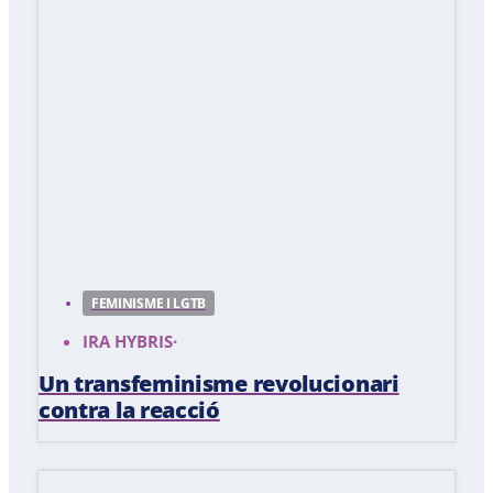
FEMINISME I LGTB
IRA HYBRIS
·
Un transfeminisme revolucionari
contra la reacció