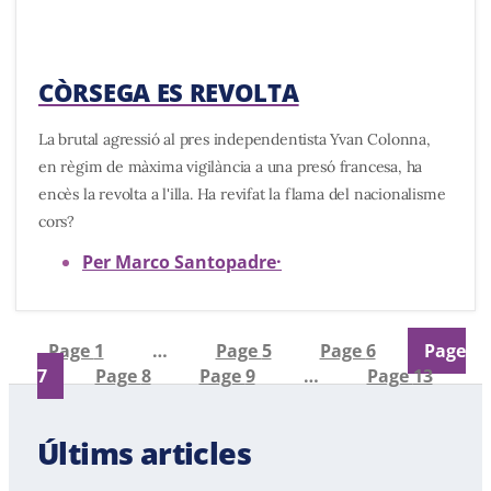
CÒRSEGA ES REVOLTA
La brutal agressió al pres independentista Yvan Colonna,
en règim de màxima vigilància a una presó francesa, ha
encès la revolta a l'illa. Ha revifat la flama del nacionalisme
cors?
Per Marco Santopadre
·
Page
1
…
Page
5
Page
6
Page
7
Page
8
Page
9
…
Page
13
Últims articles