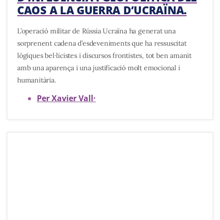
CAOS A LA GUERRA D’UCRAÏNA.
L’operació militar de Rússia Ucraïna ha generat una
sorprenent cadena d’esdeveniments que ha ressuscitat
lògiques bel·licistes i discursos frontistes, tot ben amanit
amb una aparença i una justificació molt emocional i
humanitària.
Per Xavier Vall
·