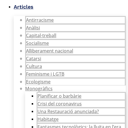
Vés
Articles
al
contingut
Antirracisme
Anàlisi
Capital-treball
Socialisme
Alliberament nacional
Catarsi
Cultura
Feminisme i LGTB
Ecologisme
Monogràfics
Planificar o barbàrie
Crisi del coronavirus
Una Restauració anunciada?
Habitatge
Fantasmes tecnològics: la lluita en l’era