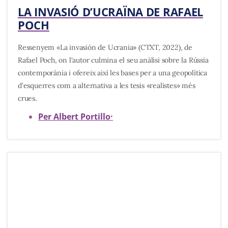
LA INVASIÓ D’UCRAÏNA DE RAFAEL
POCH
Ressenyem «La invasión de Ucrania» (CTXT, 2022), de
Rafael Poch, on l'autor culmina el seu anàlisi sobre la Rússia
contemporània i ofereix així les bases per a una geopolítica
d'esquerres com a alternativa a les tesis «realistes» més
crues.
Per Albert Portillo
·