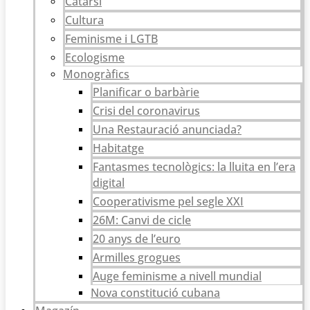
Catarsi
Cultura
Feminisme i LGTB
Ecologisme
Monogràfics
Planificar o barbàrie
Crisi del coronavirus
Una Restauració anunciada?
Habitatge
Fantasmes tecnològics: la lluita en l’era
digital
Cooperativisme pel segle XXI
26M: Canvi de cicle
20 anys de l’euro
Armilles grogues
Auge feminisme a nivell mundial
Nova constitució cubana