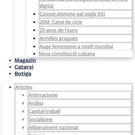
digital
Cooperativisme pel segle XXI
26M: Canvi de cicle
20 anys de l’euro
Armilles grogues
Auge feminisme a nivell mundial
Nova constitució cubana
Magazín
Catarsi
Botiga
Articles
Antirracisme
Anàlisi
Capital-treball
Socialisme
Alliberament nacional