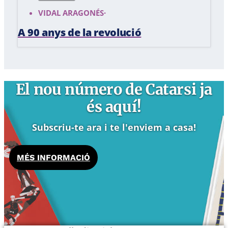
VIDAL ARAGONÉS
·
A 90 anys de la revolució
El nou número de Catarsi ja
és aquí!
Subscriu-te ara i te l'enviem a casa!
MÉS INFORMACIÓ