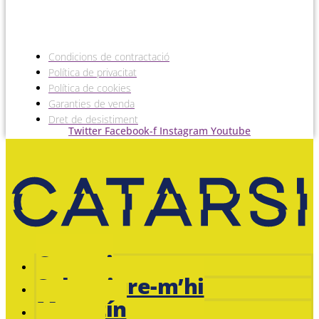
Condicions de contractació
Política de privacitat
Política de cookies
Garanties de venda
Dret de desistiment
Twitter
Facebook-f
Instagram
Youtube
Catarsi
Subscriure-m’hi
Magazín