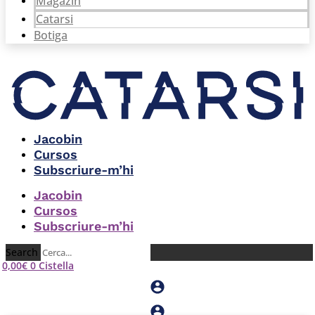
Magazín
Catarsi
Botiga
Jacobin
Cursos
Subscriure-m’hi
Jacobin
Cursos
Subscriure-m’hi
Search
0,00
€
0
Cistella