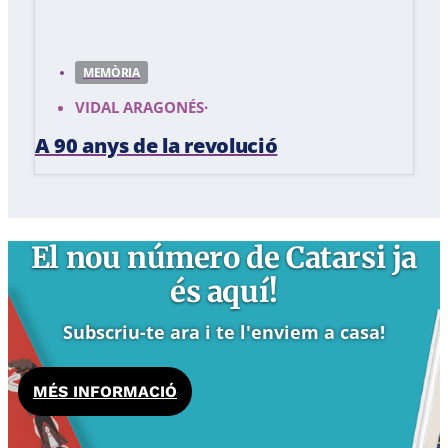
MEMÒRIA
VIDAL ARAGONÉS
·
A 90 anys de la revolució
El nou número de Catarsi ja
és aquí!
Subscriu-te ara i te l'enviem a casa!
MÉS INFORMACIÓ