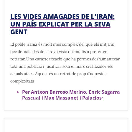
LES VIDES AMAGADES DE L’IRAN:
UN PAÍS EXPLICAT PER LA SEVA
GENT
El poble iranià és molt més complex del que els mitjans
occidentals des de la seva visió orientalista pretenen
retratar. Una caracterització que ha permès deshumanitzar
tota una població i justificar sota el marc civilitzador els
actuals atacs. Aquest és un retrat de prop d'aquestes
complexitats
Per Antxon Barroso Merino, Enric Sagarra
Pascual i Max Massanet i Palacios
·