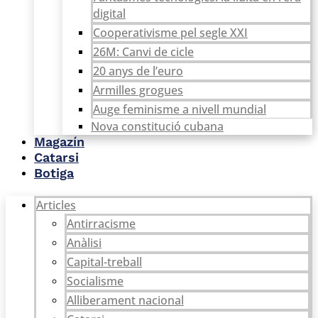
digital
Cooperativisme pel segle XXI
26M: Canvi de cicle
20 anys de l’euro
Armilles grogues
Auge feminisme a nivell mundial
Nova constitució cubana
Magazín
Catarsi
Botiga
Articles
Antirracisme
Anàlisi
Capital-treball
Socialisme
Alliberament nacional