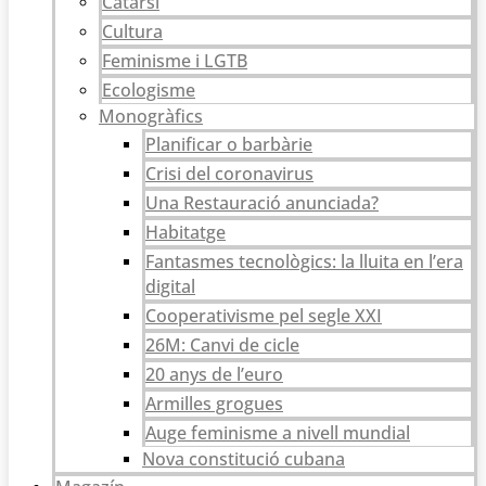
Catarsi
Cultura
Feminisme i LGTB
Ecologisme
Monogràfics
Planificar o barbàrie
Crisi del coronavirus
Una Restauració anunciada?
Habitatge
Fantasmes tecnològics: la lluita en l’era
digital
Cooperativisme pel segle XXI
26M: Canvi de cicle
20 anys de l’euro
Armilles grogues
Auge feminisme a nivell mundial
Nova constitució cubana