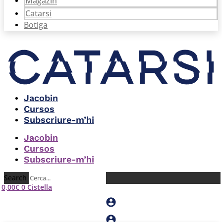
Magazín
Catarsi
Botiga
Jacobin
Cursos
Subscriure-m’hi
Jacobin
Cursos
Subscriure-m’hi
Search
0,00
€
0
Cistella