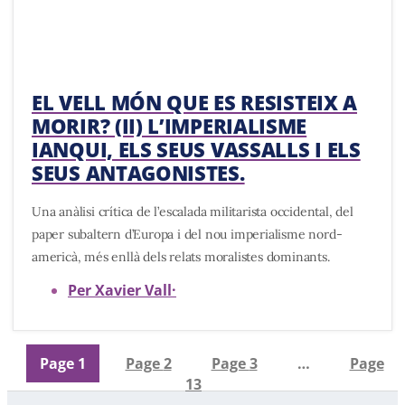
EL VELL MÓN QUE ES RESISTEIX A
MORIR? (II) L’IMPERIALISME
IANQUI, ELS SEUS VASSALLS I ELS
SEUS ANTAGONISTES.
Una anàlisi crítica de l’escalada militarista occidental, del
paper subaltern d’Europa i del nou imperialisme nord-
americà, més enllà dels relats moralistes dominants.
Per Xavier Vall
·
Page
1
Page
2
Page
3
…
Page
13