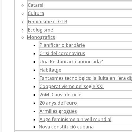
Catarsi
Cultura
Feminisme i LGTB
Ecologisme
Monogràfics
Planificar o barbàrie
Crisi del coronavirus
Una Restauració anunciada?
Habitatge
Fantasmes tecnològics: la lluita en l’era di
Cooperativisme pel segle XXI
26M: Canvi de cicle
20 anys de l’euro
Armilles grogues
Auge feminisme a nivell mundial
Nova constitució cubana