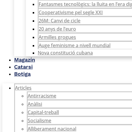
Fantasmes tecnològics: la lluita en l’era dig
Cooperativisme pel segle XXI
26M: Canvi de cicle
20 anys de l’euro
Armilles grogues
Auge feminisme a nivell mundial
Nova constitució cubana
Magazín
Catarsi
Botiga
Articles
Antirracisme
Anàlisi
Capital-treball
Socialisme
Alliberament nacional