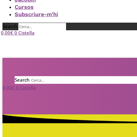
Cursos
Subscriure-m’hi
Search
0,00
€
0
Cistella
Search
0,00
€
0
Cistella