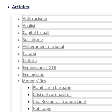
Vés
Articles
al
contingut
Antirracisme
Anàlisi
Capital-treball
Socialisme
Alliberament nacional
Catarsi
Cultura
Feminisme i LGTB
Ecologisme
Monogràfics
Planificar o barbàrie
Crisi del coronavirus
Una Restauració anunciada?
Habitatge