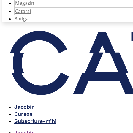
Magazín
Catarsi
Botiga
Jacobin
Cursos
Subscriure-m’hi
Jacobin