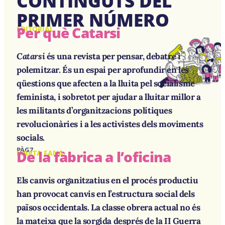
CONTINGUTS DEL
PRIMER NÚMERO
Per què Catarsi
EDITORIAL
Catarsi
és una revista per pensar, debatre i
polemitzar. És un espai per aprofundir en les
qüestions que afecten a la lluita pel socialisme
feminista, i sobretot per ajudar a lluitar millor a
les militants d’organitzacions polítiques
revolucionàries i a les activistes dels moviments
socials.
PÀG 7
De la fàbrica a l’oficina
MARTA FANA
Els canvis organitzatius en el procés productiu
han provocat canvis en l’estructura social dels
països occidentals. La classe obrera actual no és
la mateixa que la sorgida després de la II Guerra