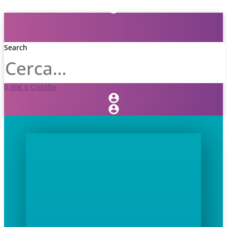
Search
0,00
€
0
Cistella