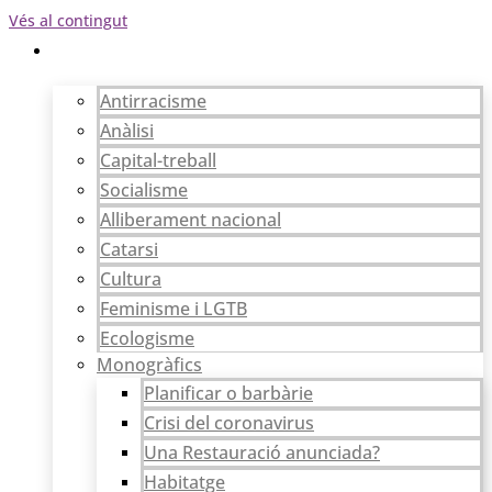
Vés al contingut
Articles
Antirracisme
Anàlisi
Capital-treball
Socialisme
Alliberament nacional
Catarsi
Cultura
Feminisme i LGTB
Ecologisme
Monogràfics
Planificar o barbàrie
Crisi del coronavirus
Una Restauració anunciada?
Habitatge