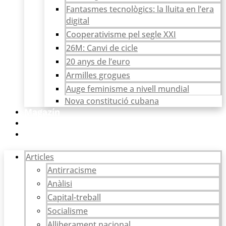
Fantasmes tecnològics: la lluita en l’era
digital
Cooperativisme pel segle XXI
26M: Canvi de cicle
20 anys de l’euro
Armilles grogues
Auge feminisme a nivell mundial
Nova constitució cubana
Magazín
Catarsi
Botiga
Articles
Antirracisme
Anàlisi
Capital-treball
Socialisme
Alliberament nacional