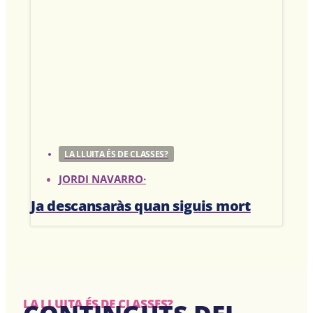
LA LLUITA ÉS DE CLASSES?
JORDI NAVARRO
·
Ja descansaràs quan siguis mort
LA LLUITA ÉS DE CLASSES?