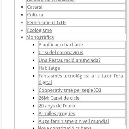
Catarsi
Cultura
Feminisme i LGTB
Ecologisme
Monogràfics
Planificar o barbàrie
Crisi del coronavirus
Una Restauració anunciada?
Habitatge
Fantasmes tecnològics: la lluita en l’era
digital
Cooperativisme pel segle XXI
26M: Canvi de cicle
20 anys de l’euro
Armilles grogues
Auge feminisme a nivell mundial
Nova constitució cubana