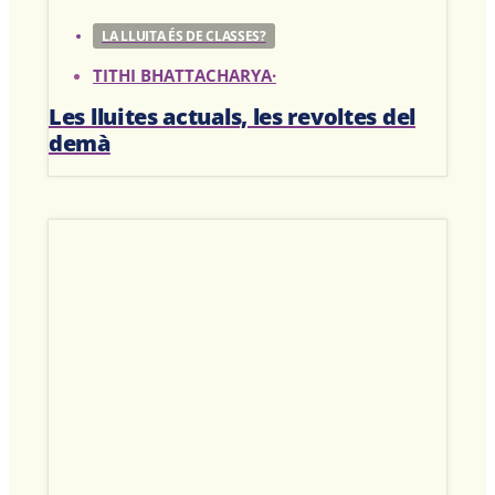
LA LLUITA ÉS DE CLASSES?
TITHI BHATTACHARYA
·
Les lluites actuals, les revoltes del
demà