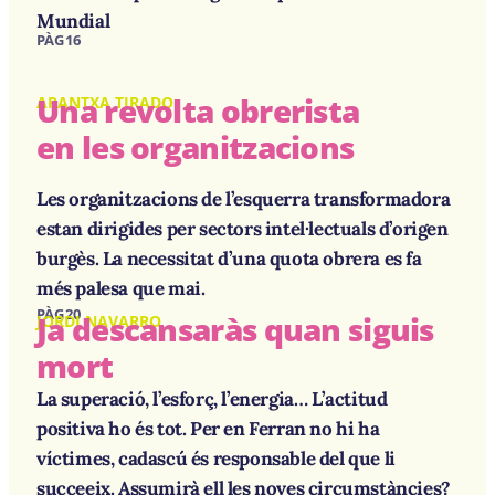
Mundial
PÀG 16
Una revolta obrerista
ARANTXA TIRADO
en les organitzacions
Les organitzacions de l’esquerra transformadora
estan dirigides per sectors intel·lectuals d’origen
burgès. La necessitat d’una quota obrera es fa
més palesa que mai.
PÀG 20
Ja descansaràs quan siguis
JORDI NAVARRO
mort
La superació, l’esforç, l’energia… L’actitud
positiva ho és tot. Per en Ferran no hi ha
víctimes, cadascú és responsable del que li
succeeix. Assumirà ell les noves circumstàncies?