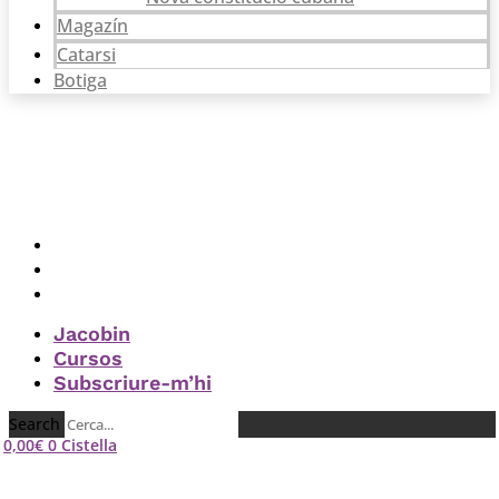
Magazín
Catarsi
Botiga
Jacobin
Cursos
Subscriure-m’hi
Jacobin
Cursos
Subscriure-m’hi
Search
0,00
€
0
Cistella