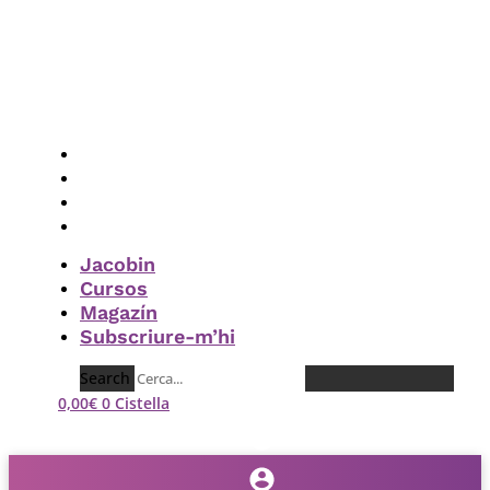
Vés
al
contingut
Jacobin
Cursos
Magazín
Subscriure-m’hi
Jacobin
Cursos
Magazín
Subscriure-m’hi
Search
0,00
€
0
Cistella