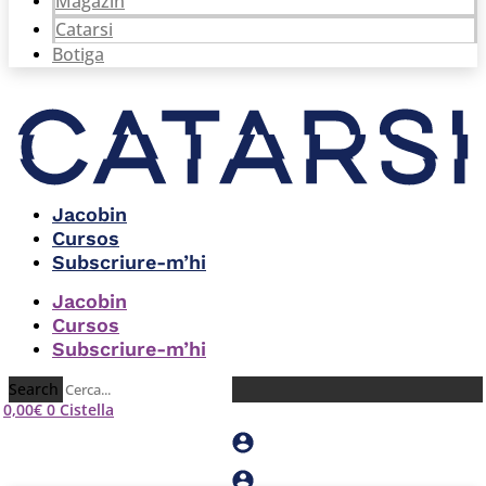
Magazín
Catarsi
Botiga
Jacobin
Cursos
Subscriure-m’hi
Jacobin
Cursos
Subscriure-m’hi
Search
0,00
€
0
Cistella