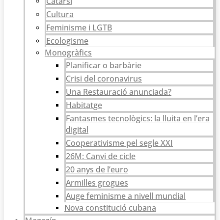
Catarsi
Cultura
Feminisme i LGTB
Ecologisme
Monogràfics
Planificar o barbàrie
Crisi del coronavirus
Una Restauració anunciada?
Habitatge
Fantasmes tecnològics: la lluita en l’era
digital
Cooperativisme pel segle XXI
26M: Canvi de cicle
20 anys de l’euro
Armilles grogues
Auge feminisme a nivell mundial
Nova constitució cubana