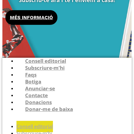
Subscriu-te ara i te l'enviem a casa!
MÉS INFORMACIÓ
Consell editorial
Subscriure-m’hi
Faqs
Botiga
Anunciar-se
Contacte
Donacions
Donar-me de baixa
Consell editorial
Subscriure-m’hi