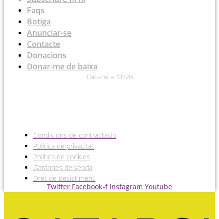
Faqs
Botiga
Anunciar-se
Contacte
Donacions
Donar-me de baixa
Catarsi – 2026
Condicions de contractació
Política de privacitat
Política de cookies
Garanties de venda
Dret de desistiment
Twitter
Facebook-f
Instagram
Youtube