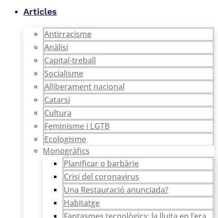
Vés
Articles
al
contingut
Antirracisme
Anàlisi
Capital-treball
Socialisme
Alliberament nacional
Catarsi
Cultura
Feminisme i LGTB
Ecologisme
Monogràfics
Planificar o barbàrie
Crisi del coronavirus
Una Restauració anunciada?
Habitatge
Fantasmes tecnològics: la lluita en l’era