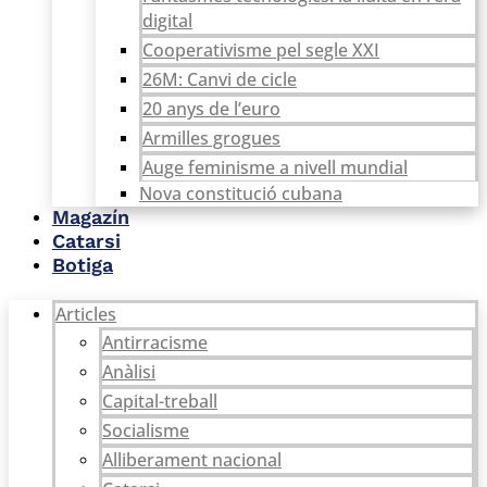
digital
Cooperativisme pel segle XXI
26M: Canvi de cicle
20 anys de l’euro
Armilles grogues
Auge feminisme a nivell mundial
Nova constitució cubana
Magazín
Catarsi
Botiga
Articles
Antirracisme
Anàlisi
Capital-treball
Socialisme
Alliberament nacional