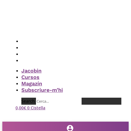
Vés
al
contingut
Jacobin
Cursos
Magazín
Subscriure-m’hi
Jacobin
Cursos
Magazín
Subscriure-m’hi
Search
0,00
€
0
Cistella