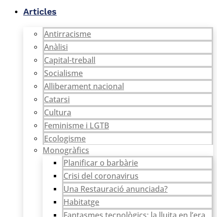
Vés
Articles
al
contingut
Antirracisme
Anàlisi
Capital-treball
Socialisme
Alliberament nacional
Catarsi
Cultura
Feminisme i LGTB
Ecologisme
Monogràfics
Planificar o barbàrie
Crisi del coronavirus
Una Restauració anunciada?
Habitatge
Fantasmes tecnològics: la lluita en l’era