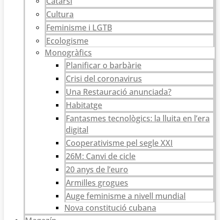
Catarsi
Cultura
Feminisme i LGTB
Ecologisme
Monogràfics
Planificar o barbàrie
Crisi del coronavirus
Una Restauració anunciada?
Habitatge
Fantasmes tecnològics: la lluita en l’era
digital
Cooperativisme pel segle XXI
26M: Canvi de cicle
20 anys de l’euro
Armilles grogues
Auge feminisme a nivell mundial
Nova constitució cubana