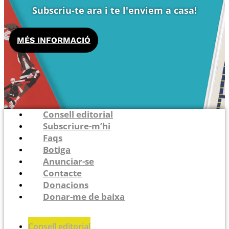
Subscriu-te ara i te l'enviem a casa!
MÉS INFORMACIÓ
Consell editorial
Subscriure-m’hi
Faqs
Botiga
Anunciar-se
Contacte
Donacions
Donar-me de baixa
Consell editorial