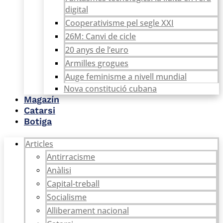
digital
Cooperativisme pel segle XXI
26M: Canvi de cicle
20 anys de l’euro
Armilles grogues
Auge feminisme a nivell mundial
Nova constitució cubana
Magazín
Catarsi
Botiga
Articles
Antirracisme
Anàlisi
Capital-treball
Socialisme
Alliberament nacional