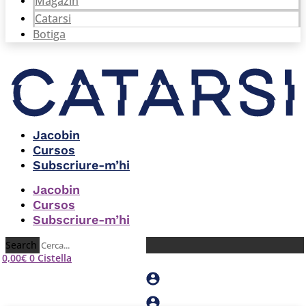
Magazín
Catarsi
Botiga
Jacobin
Cursos
Subscriure-m’hi
Jacobin
Cursos
Subscriure-m’hi
Search
0,00
€
0
Cistella