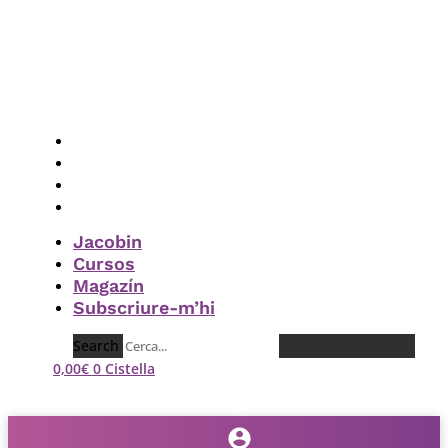
Vés
al
contingut
Jacobin
Cursos
Magazín
Subscriure-m’hi
Jacobin
Cursos
Magazín
Subscriure-m’hi
Search
0,00
€
0
Cistella