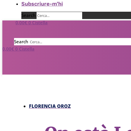
Subscriure-m’hi
Search
0,00
€
0
Cistella
Search
0,00
€
0
Cistella
FLORENCIA OROZ