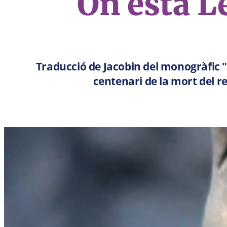
On està L
Traducció de Jacobin del monogràfic 
centenari de la mort del r