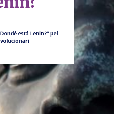
enin?
"Dondé está Lenin?" pel
evolucionari