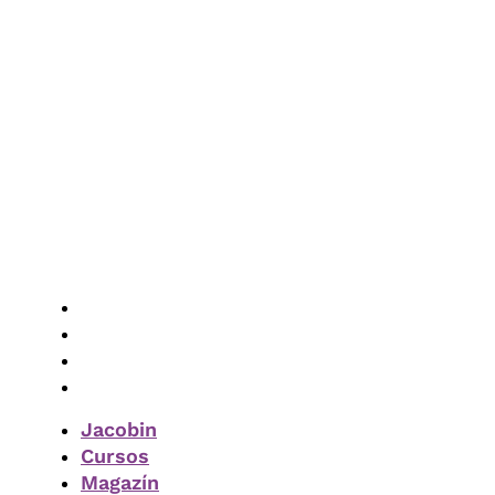
Vés
al
contingut
Jacobin
Cursos
Magazín
Subscriure-m’hi
Jacobin
Cursos
Magazín