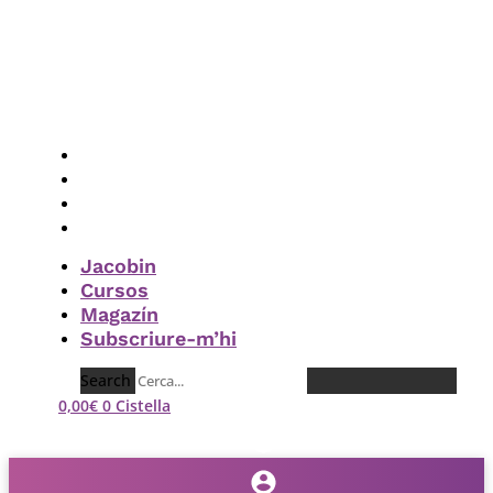
Vés
al
contingut
Jacobin
Cursos
Magazín
Subscriure-m’hi
Jacobin
Cursos
Magazín
Subscriure-m’hi
Search
0,00
€
0
Cistella