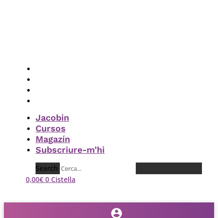
Vés
al
contingut
Jacobin
Cursos
Magazín
Subscriure-m’hi
Jacobin
Cursos
Magazín
Subscriure-m’hi
Search
0,00
€
0
Cistella