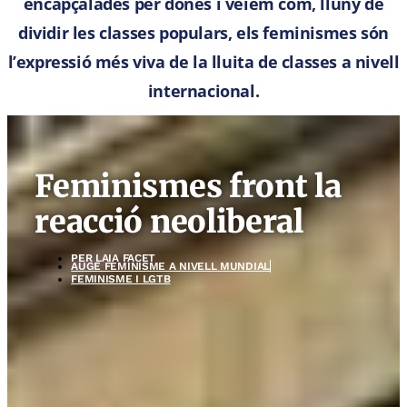
encapçalades per dones i veiem com, lluny de
dividir les classes populars, els feminismes són
l’expressió més viva de la lluita de classes a nivell
internacional.
Feminismes front la
reacció neoliberal
PER
LAIA FACET
AUGE FEMINISME A NIVELL MUNDIAL
FEMINISME I LGTB