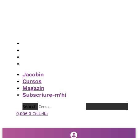
Vés
al
contingut
Jacobin
Cursos
Magazín
Subscriure-m’hi
Jacobin
Cursos
Magazín
Subscriure-m’hi
Search
0,00
€
0
Cistella