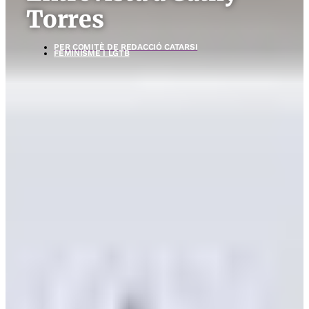
Torres
PER
COMITÈ DE REDACCIÓ CATARSI
FEMINISME I LGTB