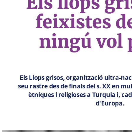
Els llops gri
feixistes d
ningú vol 
Els Llops grisos, organització ultra-nac
seu rastre des de finals del s. XX en mu
ètniques i religioses a Turquia i, ca
d'Europa.