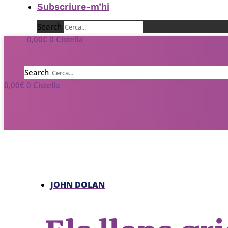
Subscriure-m’hi
Search
0,00
€
0
Cistella
Search
0,00
€
0
Cistella
JOHN DOLAN