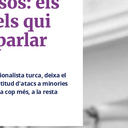
sos: els
els qui
parlar
ionalista turca, deixa el
ltitud d'atacs a minories
da cop més, a la resta