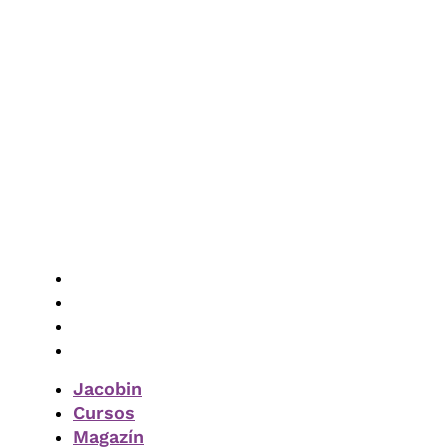
Vés
al
contingut
Jacobin
Cursos
Magazín
Subscriure-m’hi
Jacobin
Cursos
Magazín