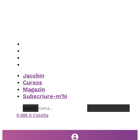
Vés
al
contingut
Jacobin
Cursos
Magazín
Subscriure-m’hi
Jacobin
Cursos
Magazín
Subscriure-m’hi
Search
0,00
€
0
Cistella