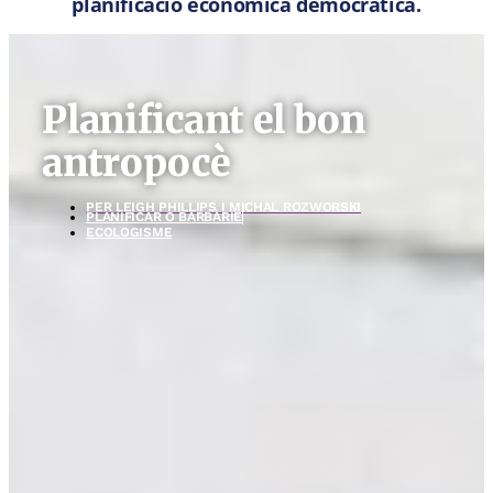
planificació econòmica democràtica.
Planificant el bon
antropocè
PER
LEIGH PHILLIPS I MICHAL ROZWORSKI
PLANIFICAR O BARBÀRIE
ECOLOGISME