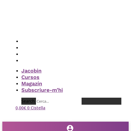
Vés
al
contingut
Jacobin
Cursos
Magazín
Subscriure-m’hi
Jacobin
Cursos
Magazín
Subscriure-m’hi
Search
0,00
€
0
Cistella