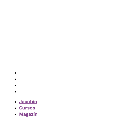
Vés
al
contingut
Jacobin
Cursos
Magazín
Subscriure-m’hi
Jacobin
Cursos
Magazín