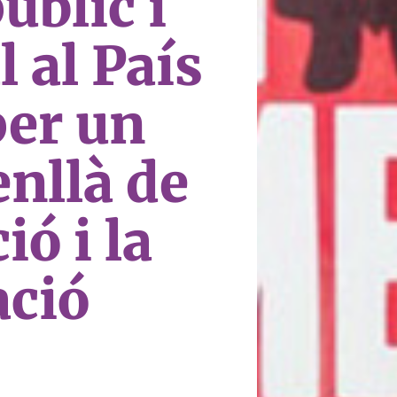
úblic i
 al País
per un
nllà de
ió i la
ació