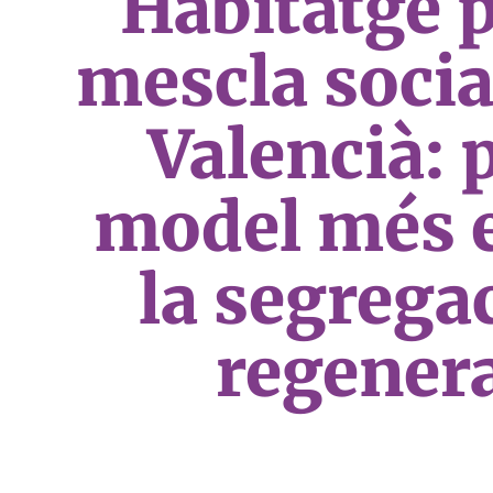
Habitatge p
mescla social
Valencià: 
model més e
la segregac
regener