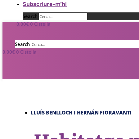
Subscriure-m’hi
Search
0,00
€
0
Cistella
Search
0,00
€
0
Cistella
LLUÍS BENLLOCH I HERNÁN FIORAVANTI