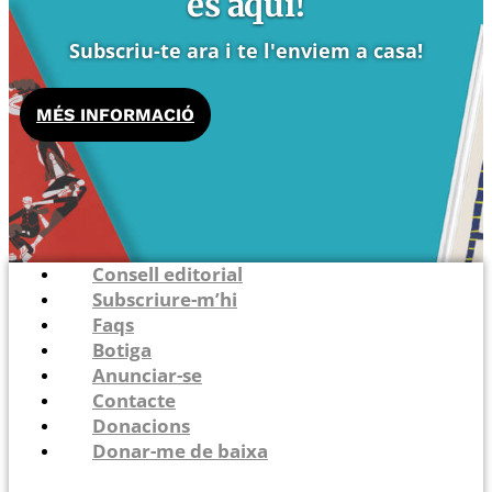
és aquí!
Subscriu-te ara i te l'enviem a casa!
MÉS INFORMACIÓ
Consell editorial
Subscriure-m’hi
Faqs
Botiga
Anunciar-se
Contacte
Donacions
Donar-me de baixa