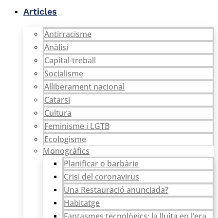
Vés
Articles
al
contingut
Antirracisme
Anàlisi
Capital-treball
Socialisme
Alliberament nacional
Catarsi
Cultura
Feminisme i LGTB
Ecologisme
Monogràfics
Planificar o barbàrie
Crisi del coronavirus
Una Restauració anunciada?
Habitatge
Fantasmes tecnològics: la lluita en l’era