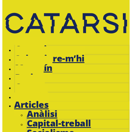
Catarsi
Subscriure-m’hi
Magazín
Botiga
Cursos
Jacobin
Articles
Anàlisi
Capital-treball