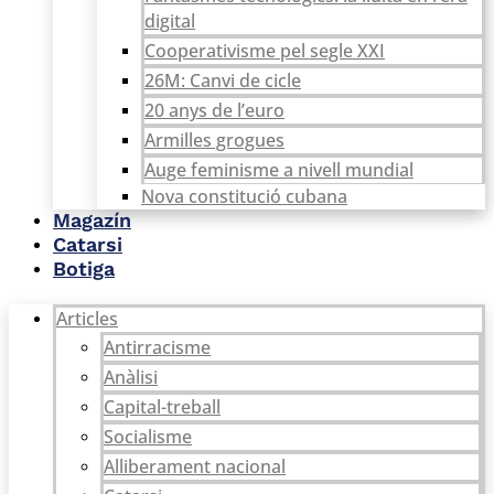
digital
Cooperativisme pel segle XXI
26M: Canvi de cicle
20 anys de l’euro
Armilles grogues
Auge feminisme a nivell mundial
Nova constitució cubana
Magazín
Catarsi
Botiga
Articles
Antirracisme
Anàlisi
Capital-treball
Socialisme
Alliberament nacional