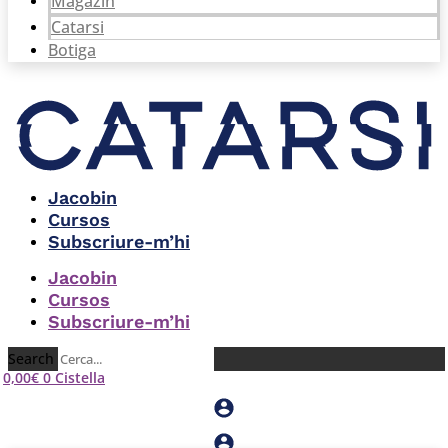
Magazín
Catarsi
Botiga
Jacobin
Cursos
Subscriure-m’hi
Jacobin
Cursos
Subscriure-m’hi
Search
0,00
€
0
Cistella