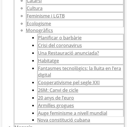
Catarsi
Cultura
Feminisme i LGTB
Ecologisme
Monogràfics
Planificar o barbàrie
Crisi del coronavirus
Una Restauració anunciada?
Habitatge
Fantasmes tecnològics: la lluita en l’era
digital
Cooperativisme pel segle XXI
26M: Canvi de cicle
20 anys de l’euro
Armilles grogues
Auge feminisme a nivell mundial
Nova constitució cubana