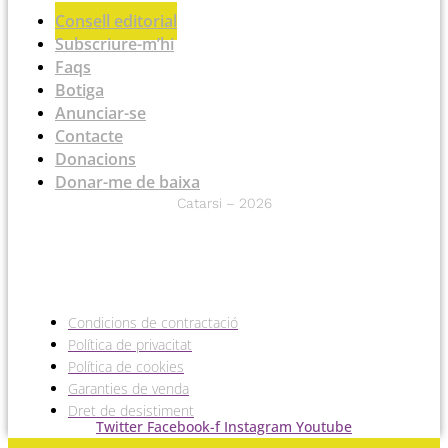
Consell editorial
Subscriure-m’hi
Faqs
Botiga
Anunciar-se
Contacte
Donacions
Donar-me de baixa
Catarsi – 2026
Condicions de contractació
Política de privacitat
Política de cookies
Garanties de venda
Dret de desistiment
Twitter
Facebook-f
Instagram
Youtube