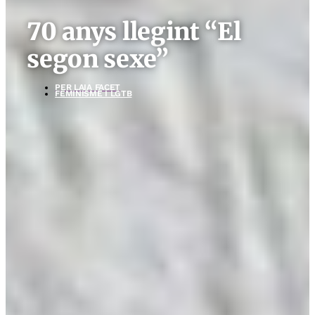
70 anys llegint “El
segon sexe”
PER
LAIA FACET
FEMINISME I LGTB