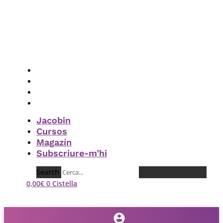
Vés
al
contingut
Jacobin
Cursos
Magazín
Subscriure-m’hi
Jacobin
Cursos
Magazín
Subscriure-m’hi
Search
0,00
€
0
Cistella