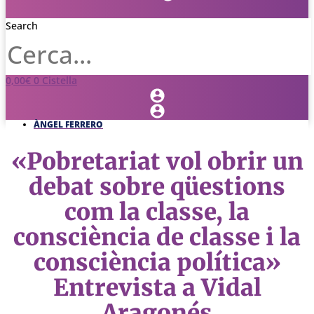
Search
0,00
€
0
Cistella
ÀNGEL FERRERO
«Pobretariat vol obrir un
debat sobre qüestions
com la classe, la
consciència de classe i la
consciència política»
Entrevista a Vidal
Aragonés