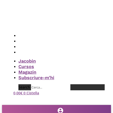
Vés
al
contingut
Jacobin
Cursos
Magazín
Subscriure-m’hi
Jacobin
Cursos
Magazín
Subscriure-m’hi
Search
0,00
€
0
Cistella