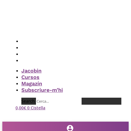
Vés
al
contingut
Jacobin
Cursos
Magazín
Subscriure-m’hi
Jacobin
Cursos
Magazín
Subscriure-m’hi
Search
0,00
€
0
Cistella