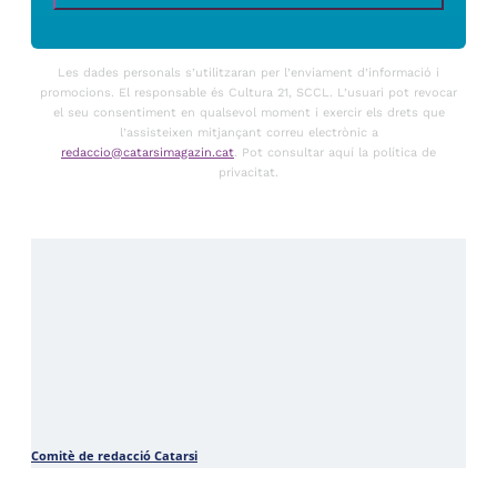
Les dades personals s’utilitzaran per l’enviament d’informació i
promocions. El responsable és Cultura 21, SCCL. L’usuari pot revocar
el seu consentiment en qualsevol moment i exercir els drets que
l’assisteixen mitjançant correu electrònic a
redaccio@catarsimagazin.cat
. Pot consultar aquí la política de
privacitat.
Comitè de redacció Catarsi