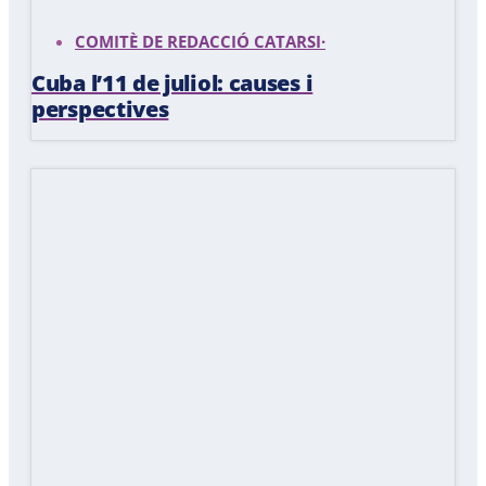
COMITÈ DE REDACCIÓ CATARSI
·
Cuba l’11 de juliol: causes i
perspectives