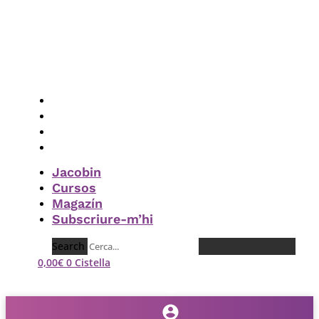
Vés
al
contingut
Jacobin
Cursos
Magazín
Subscriure-m’hi
Jacobin
Cursos
Magazín
Subscriure-m’hi
Search
0,00
€
0
Cistella