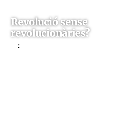
Revolució sense
revolucionàries?
PER
ALVARO URBANO
SOCIALISME