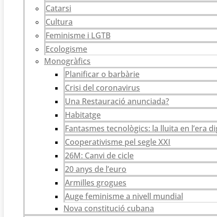
Catarsi
Cultura
Feminisme i LGTB
Ecologisme
Monogràfics
Planificar o barbàrie
Crisi del coronavirus
Una Restauració anunciada?
Habitatge
Fantasmes tecnològics: la lluita en l’era di
Cooperativisme pel segle XXI
26M: Canvi de cicle
20 anys de l’euro
Armilles grogues
Auge feminisme a nivell mundial
Nova constitució cubana