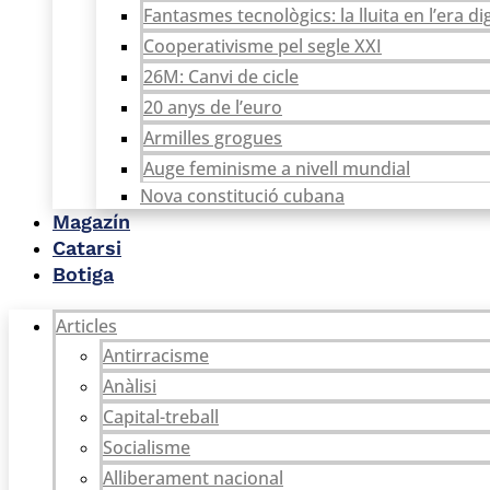
Fantasmes tecnològics: la lluita en l’era dig
Cooperativisme pel segle XXI
26M: Canvi de cicle
20 anys de l’euro
Armilles grogues
Auge feminisme a nivell mundial
Nova constitució cubana
Magazín
Catarsi
Botiga
Articles
Antirracisme
Anàlisi
Capital-treball
Socialisme
Alliberament nacional