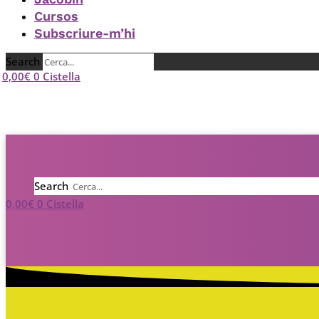
Cursos
Subscriure-m’hi
Search
0,00
€
0
Cistella
Search
0,00
€
0
Cistella