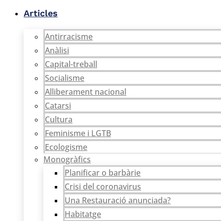
Vés
Articles
al
contingut
Antirracisme
Anàlisi
Capital-treball
Socialisme
Alliberament nacional
Catarsi
Cultura
Feminisme i LGTB
Ecologisme
Monogràfics
Planificar o barbàrie
Crisi del coronavirus
Una Restauració anunciada?
Habitatge