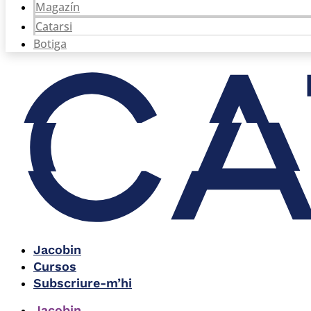
Magazín
Catarsi
Botiga
Jacobin
Cursos
Subscriure-m’hi
Jacobin