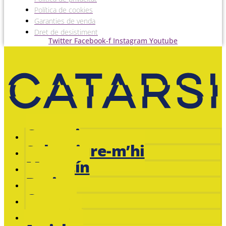
Política de cookies
Garanties de venda
Dret de desistiment
Twitter
Facebook-f
Instagram
Youtube
Catarsi
Subscriure-m’hi
Magazín
Botiga
Cursos
Jacobin