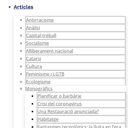
Vés
quantitat
Articles
al
de
contingut
Subscripció
Antirracisme
Formació:
Anàlisi
Catarsi
Paper
Capital-treball
+
Socialisme
Aula
Alliberament nacional
Catarsi
Catarsi
Cultura
Feminisme i LGTB
Ecologisme
Monogràfics
Planificar o barbàrie
Crisi del coronavirus
Una Restauració anunciada?
Habitatge
Fantasmes tecnològics: la lluita en l’era