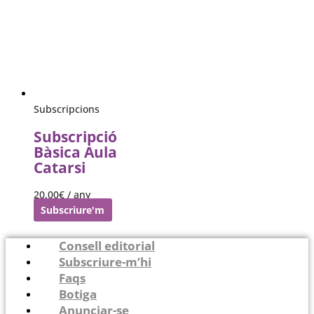
Subscripcions
Subscripció
Bàsica Aula
Catarsi
20,00
€
/ any
Subscriure'm
Consell editorial
Subscriure-m’hi
Faqs
Botiga
Anunciar-se