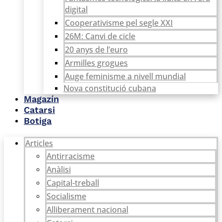
digital
Cooperativisme pel segle XXI
26M: Canvi de cicle
20 anys de l’euro
Armilles grogues
Auge feminisme a nivell mundial
Nova constitució cubana
Magazín
Catarsi
Botiga
Articles
Antirracisme
Anàlisi
Capital-treball
Socialisme
Alliberament nacional