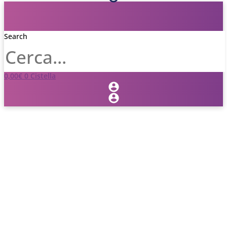
Search
0,00
€
0
Cistella