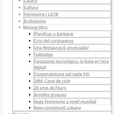
Catarsi
Cultura
Feminisme i LGTB
Ecologisme
Monogràfics
Planificar o barbàrie
Crisi del coronavirus
Una Restauració anunciada?
Habitatge
Fantasmes tecnològics: la lluita en l’era
digital
Cooperativisme pel segle XXI
26M: Canvi de cicle
20 anys de l’euro
Armilles grogues
Auge feminisme a nivell mundial
Nova constitució cubana