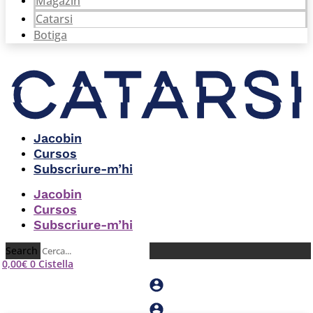
Magazín
Catarsi
Botiga
Jacobin
Cursos
Subscriure-m’hi
Jacobin
Cursos
Subscriure-m’hi
Search
0,00
€
0
Cistella