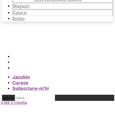
Magazín
Catarsi
Botiga
Jacobin
Cursos
Subscriure-m’hi
Jacobin
Cursos
Subscriure-m’hi
Search
0,00
€
0
Cistella