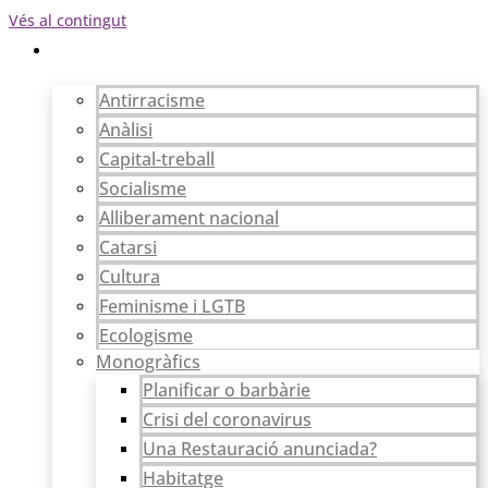
Vés al contingut
Articles
Antirracisme
Anàlisi
Capital-treball
Socialisme
Alliberament nacional
Catarsi
Cultura
Feminisme i LGTB
Ecologisme
Monogràfics
Planificar o barbàrie
Crisi del coronavirus
Una Restauració anunciada?
Habitatge