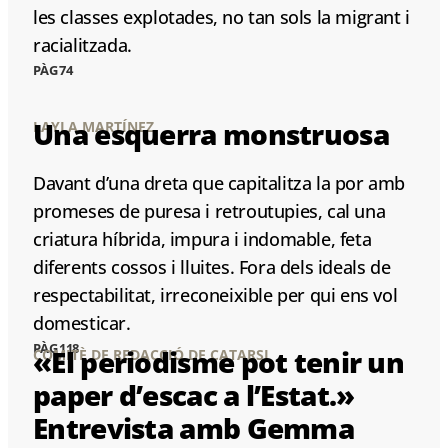
les classes explotades, no tan sols la migrant i
racialitzada.
PÀG 74
Una esquerra monstruosa
LAYLA MARTÍNEZ
Davant d’una dreta que capitalitza la por amb
promeses de puresa i retroutupies, cal una
criatura híbrida, impura i indomable, feta
diferents cossos i lluites. Fora dels ideals de
respectabilitat, irreconeixible per qui ens vol
domesticar.
PÀG 118
«El periodisme pot tenir un
COMITÈ DE REDACCIÓ DE CATARSI
paper d’escac a l’Estat.»
Entrevista amb Gemma