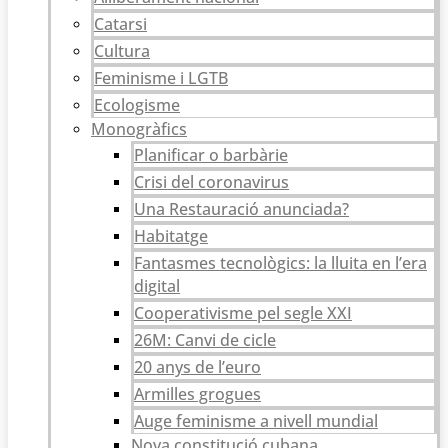
Catarsi
Cultura
Feminisme i LGTB
Ecologisme
Monogràfics
Planificar o barbàrie
Crisi del coronavirus
Una Restauració anunciada?
Habitatge
Fantasmes tecnològics: la lluita en l’era
digital
Cooperativisme pel segle XXI
26M: Canvi de cicle
20 anys de l’euro
Armilles grogues
Auge feminisme a nivell mundial
Nova constitució cubana