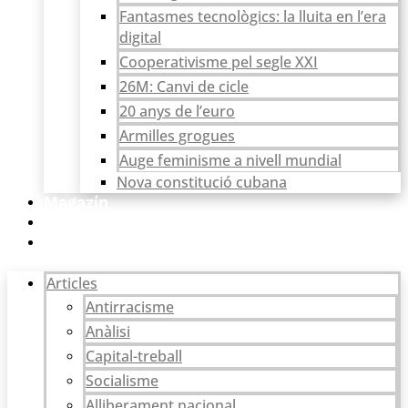
Fantasmes tecnològics: la lluita en l’era
digital
Cooperativisme pel segle XXI
26M: Canvi de cicle
20 anys de l’euro
Armilles grogues
Auge feminisme a nivell mundial
Nova constitució cubana
Magazín
Catarsi
Botiga
Articles
Antirracisme
Anàlisi
Capital-treball
Socialisme
Alliberament nacional