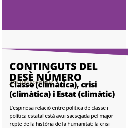
CONTINGUTS DEL
DESÈ NÚMERO
Classe (climàtica), crisi
JOSÉ LUÍS RODRÍGUEZ
(climàtica) i Estat (climàtic)
L’espinosa relació entre política de classe i
política estatal està avui sacsejada pel major
repte de la història de la humanitat: la crisi