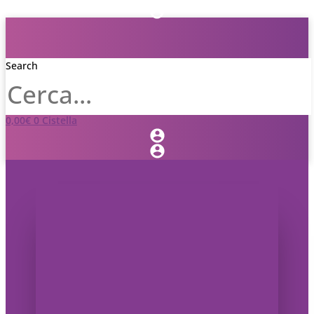
Search
0,00
€
0
Cistella