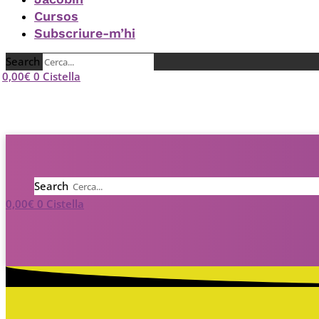
Cursos
Subscriure-m’hi
Search
0,00
€
0
Cistella
Search
0,00
€
0
Cistella