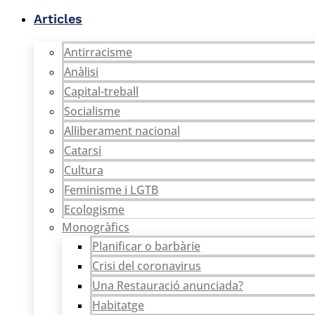
Vés
Articles
al
contingut
Antirracisme
Anàlisi
Capital-treball
Socialisme
Alliberament nacional
Catarsi
Cultura
Feminisme i LGTB
Ecologisme
Monogràfics
Planificar o barbàrie
Crisi del coronavirus
Una Restauració anunciada?
Habitatge