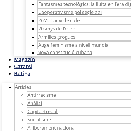
Fantasmes tecnològics: la lluita en l’era dig
Cooperativisme pel segle XXI
26M: Canvi de cicle
20 anys de l’euro
Armilles grogues
Auge feminisme a nivell mundial
Nova constitució cubana
Magazín
Catarsi
Botiga
Articles
Antirracisme
Anàlisi
Capital-treball
Socialisme
Alliberament nacional