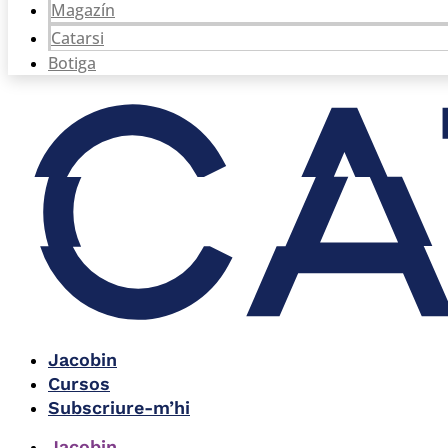
Magazín
Catarsi
Botiga
Jacobin
Cursos
Subscriure-m’hi
Jacobin