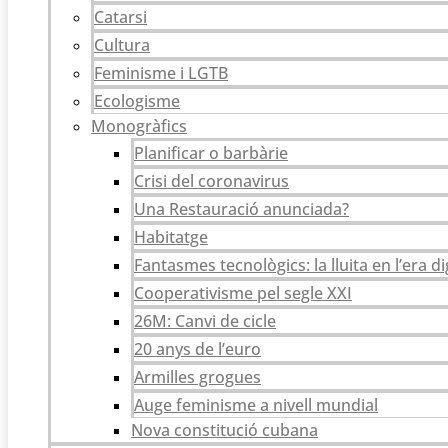
Catarsi
Cultura
Feminisme i LGTB
Ecologisme
Monogràfics
Planificar o barbàrie
Crisi del coronavirus
Una Restauració anunciada?
Habitatge
Fantasmes tecnològics: la lluita en l’era di
Cooperativisme pel segle XXI
26M: Canvi de cicle
20 anys de l’euro
Armilles grogues
Auge feminisme a nivell mundial
Nova constitució cubana