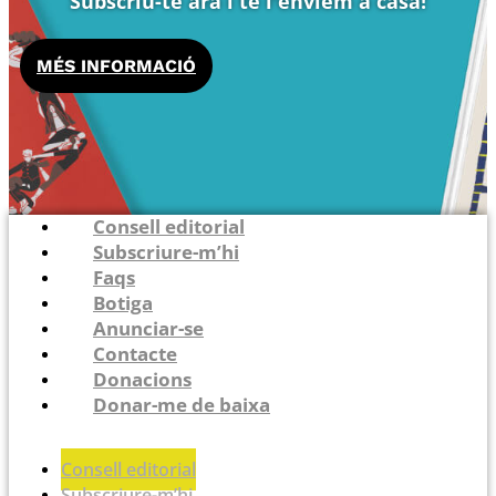
Subscriu-te ara i te l'enviem a casa!
MÉS INFORMACIÓ
Consell editorial
Subscriure-m’hi
Faqs
Botiga
Anunciar-se
Contacte
Donacions
Donar-me de baixa
Consell editorial
Subscriure-m’hi