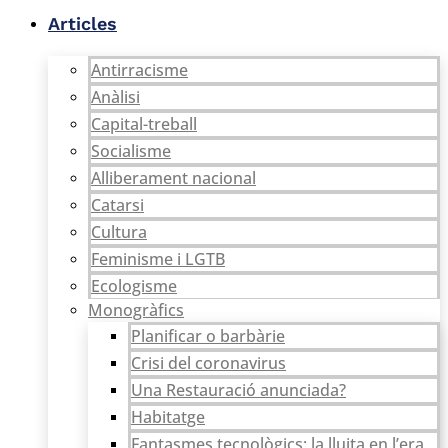
Vés
Articles
al
contingut
Antirracisme
Anàlisi
Capital-treball
Socialisme
Alliberament nacional
Catarsi
Cultura
Feminisme i LGTB
Ecologisme
Monogràfics
Planificar o barbàrie
Crisi del coronavirus
Una Restauració anunciada?
Habitatge
Fantasmes tecnològics: la lluita en l’era