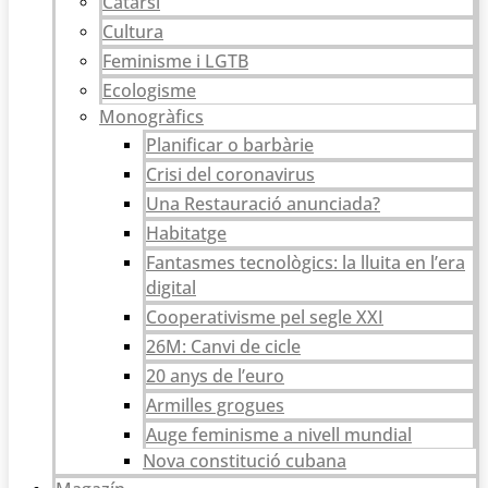
Catarsi
Cultura
Feminisme i LGTB
Ecologisme
Monogràfics
Planificar o barbàrie
Crisi del coronavirus
Una Restauració anunciada?
Habitatge
Fantasmes tecnològics: la lluita en l’era
digital
Cooperativisme pel segle XXI
26M: Canvi de cicle
20 anys de l’euro
Armilles grogues
Auge feminisme a nivell mundial
Nova constitució cubana