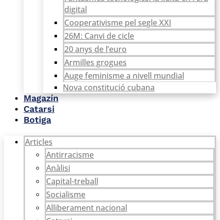
digital
Cooperativisme pel segle XXI
26M: Canvi de cicle
20 anys de l’euro
Armilles grogues
Auge feminisme a nivell mundial
Nova constitució cubana
Magazín
Catarsi
Botiga
Articles
Antirracisme
Anàlisi
Capital-treball
Socialisme
Alliberament nacional