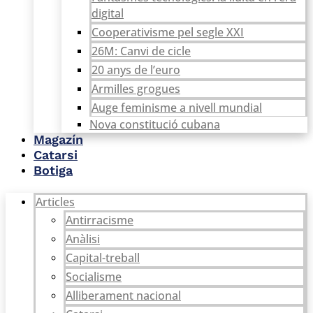
digital
Cooperativisme pel segle XXI
26M: Canvi de cicle
20 anys de l’euro
Armilles grogues
Auge feminisme a nivell mundial
Nova constitució cubana
Magazín
Catarsi
Botiga
Articles
Antirracisme
Anàlisi
Capital-treball
Socialisme
Alliberament nacional