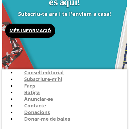
és aquí!
Subscriu-te ara i te l'enviem a casa!
MÉS INFORMACIÓ
Consell editorial
Subscriure-m’hi
Faqs
Botiga
Anunciar-se
Contacte
Donacions
Donar-me de baixa