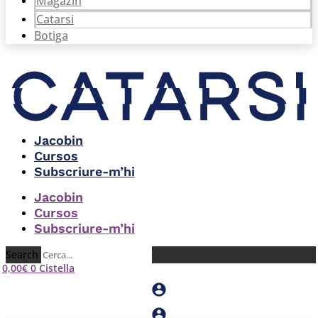
Magazín
Catarsi
Botiga
Jacobin
Cursos
Subscriure-m’hi
Jacobin
Cursos
Subscriure-m’hi
Search
0,00
€
0
Cistella