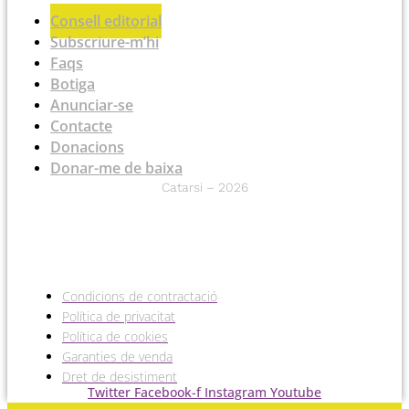
Consell editorial
Subscriure-m’hi
Faqs
Botiga
Anunciar-se
Contacte
Donacions
Donar-me de baixa
Catarsi – 2026
Condicions de contractació
Política de privacitat
Política de cookies
Garanties de venda
Dret de desistiment
Twitter
Facebook-f
Instagram
Youtube