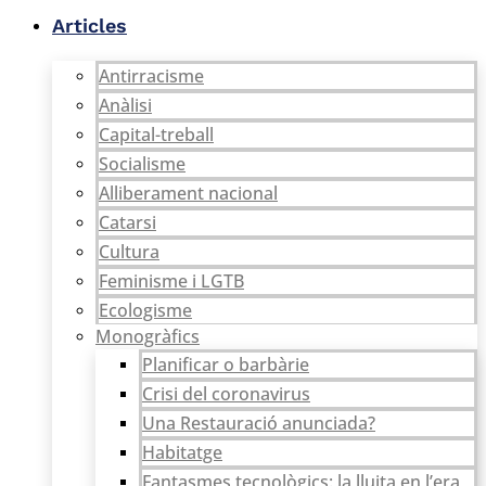
Vés
Articles
al
contingut
Antirracisme
Anàlisi
Capital-treball
Socialisme
Alliberament nacional
Catarsi
Cultura
Feminisme i LGTB
Ecologisme
Monogràfics
Planificar o barbàrie
Crisi del coronavirus
Una Restauració anunciada?
Habitatge
Fantasmes tecnològics: la lluita en l’era