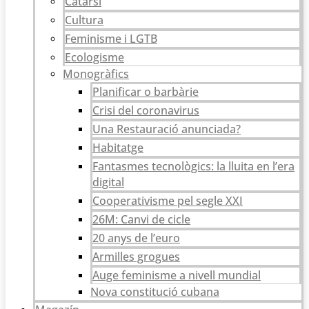
Catarsi
Cultura
Feminisme i LGTB
Ecologisme
Monogràfics
Planificar o barbàrie
Crisi del coronavirus
Una Restauració anunciada?
Habitatge
Fantasmes tecnològics: la lluita en l’era
digital
Cooperativisme pel segle XXI
26M: Canvi de cicle
20 anys de l’euro
Armilles grogues
Auge feminisme a nivell mundial
Nova constitució cubana